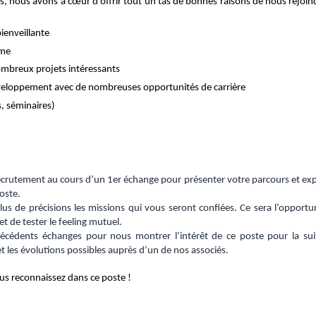
ns, nous avons à cœur d’offrir tout un tas de bonnes raisons de nous rejo
ienveillante
ime
nombreux projets intéressants
développement avec de nombreuses opportunités de carrière
, séminaires)
crutement au cours d’un 1er échange pour présenter votre parcours et expr
poste.
us de précisions les missions qui vous seront confiées. Ce sera l’oppor
t de tester le feeling mutuel.
cédents échanges pour nous montrer l’intérêt de ce poste pour la suit
t les évolutions possibles auprès d’un de nos associés.
ous reconnaissez dans ce poste !