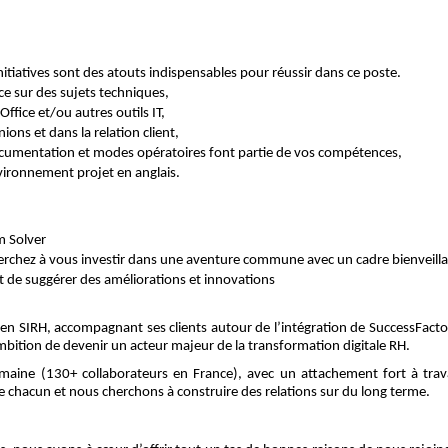
nitiatives sont des atouts indispensables pour réussir dans ce poste.
 sur des sujets techniques,
ffice et/ou autres outils IT,
ions et dans la relation client,
documentation et modes opératoires font partie de vos compétences,
vironnement projet en anglais.
m Solver
herchez à vous investir dans une aventure commune avec un cadre bienveill
it de suggérer des améliorations et innovations
l en SIRH, accompagnant ses clients autour de l’intégration de SuccessFact
mbition de devenir un acteur majeur de la transformation digitale RH.
aine (130+ collaborateurs en France), avec un attachement fort à trava
e chacun et nous cherchons à construire des relations sur du long terme.