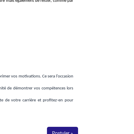
indre mais également de rester, comme par
imer vos motivations. Ce sera l’occasion
tunité de démontrer vos compétences lors
e de votre carrière et profitez-en pour
Postuler »