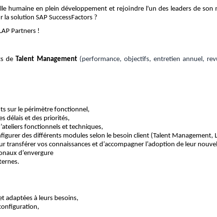
ille humaine en plein développement et rejoindre l'un des leaders de son
ur la solution SAP SuccessFactors ?
LAP Partners !
ets de
Talent Management
(performance, objectifs, entretien annuel, r
nts sur le périmètre fonctionnel,
es délais et des priorités,
’ateliers fonctionnels et techniques,
onfigurer des différents modules selon le besoin client (Talent Management, LM
eur transférer vos connaissances et d’accompagner l’adoption de leur nouvel 
tionaux d’envergure
ternes.
,
et adaptées à leurs besoins,
configuration,